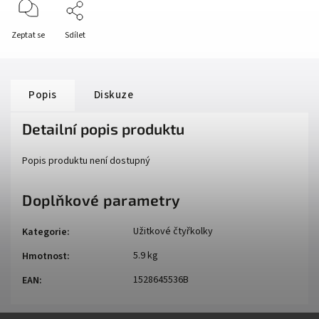
Zeptat se
Sdílet
Popis
Diskuze
Detailní popis produktu
Popis produktu není dostupný
Doplňkové parametry
Užitkové čtyřkolky
Kategorie
:
5.9 kg
Hmotnost
:
1528645536B
EAN
: