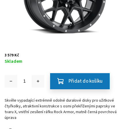
3 579 Kč
Skladem
Přidat do košíku
Skvěle vypadající extrémně odolné duralové disky pro užitkové
čtyřkolky, atraktivní konstrukce s osmi překříženými paprsky ve
tvaru X, vnitřní zesílení ráfku Rock Armor, matně černá povrchová
úprava