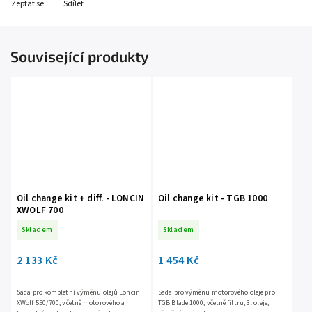
Zeptat se
Sdílet
Související produkty
Oil change kit + diff. - LONCIN
Oil change kit - TGB 1000
XWOLF 700
Skladem
Skladem
2 133 Kč
1 454 Kč
Sada pro kompletní výměnu olejů Loncin
Sada pro výměnu motorového oleje pro
XWolf 550/700, včetně motorového a
TGB Blade 1000, včetně filtru, 3l oleje,