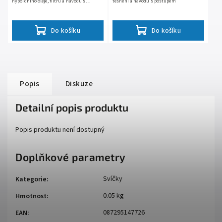
hypoidního oleje, filtru a návodu s
těsnění a návodu s postupem
postupem
Do košíku
Do košíku
Popis
Diskuze
Detailní popis produktu
Popis produktu není dostupný
Doplňkové parametry
Svíčky
Kategorie
:
0.05 kg
Hmotnost
:
087295147726
EAN
: