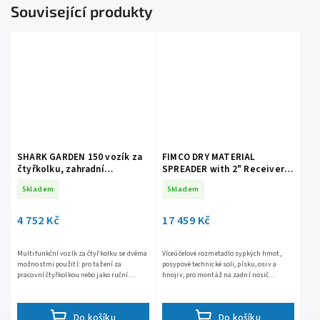
Související produkty
SHARK GARDEN 150 vozík za
FIMCO DRY MATERIAL
čtyřkolku, zahradní
SPREADER with 2" Receiver
traktůrek, s adpatérem na
Mount
Skladem
Skladem
tažné, černý
4 752 Kč
17 459 Kč
Multifunkční vozík za čtyřkolku se dvěma
Víceúčelové rozmetadlo sypkých hmot,
možnostmi použití: pro tažení za
posypové technické soli, písku, osiv a
pracovní čtyřkolkou nebo jako ruční
hnojiv, pro montáž na zadní nosič
zahradní kolečko, nosnost 150kg, sklápěcí
čtyřkolky, 12V motor s plynule
korba, robustní práškově...
proměnnými otáčkami, šířka posypu...
Do košíku
Do košíku