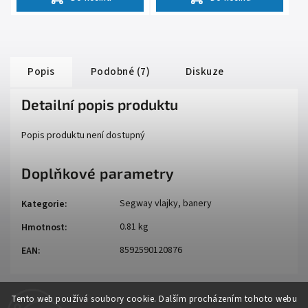
Popis
Podobné (7)
Diskuze
Detailní popis produktu
Popis produktu není dostupný
Doplňkové parametry
Segway vlajky, banery
Kategorie
:
0.81 kg
Hmotnost
:
8592590120876
EAN
:
Tento web používá soubory cookie. Dalším procházením tohoto webu