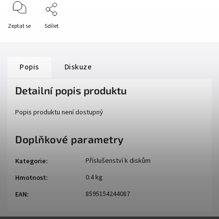
Zeptat se
Sdílet
Popis
Diskuze
Detailní popis produktu
Popis produktu není dostupný
Doplňkové parametry
Příslušenství k diskům
Kategorie
:
0.4 kg
Hmotnost
:
8595154244087
EAN
: