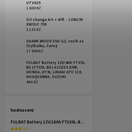
UTV625
1 600 Kč
Oil change kit + diff. - LONCIN
XWOLF 700
2 133 Kč
SHARK WOOD 550-G2, vozík za
čtyřkolku, černý
17 944 Kč
FULBAT Battery 12V/4Ah FTX5L-
BS (YTX5L-BS) ACCESS DRR,
HONDA, KTM, LINHAI ATV 110,
HUSQVARNA, SUZUKI
484 Kč
hodnoceni
FULBAT Battery 12V/18Ah FTX20L-BS (YTX20L-BS) Linhai 300-800, TGB 325-1000, CAN-AM, YAMAHA