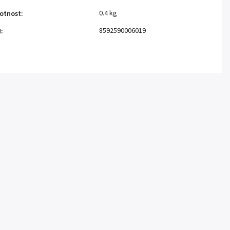
0.4 kg
otnost
:
8592590006019
N
: