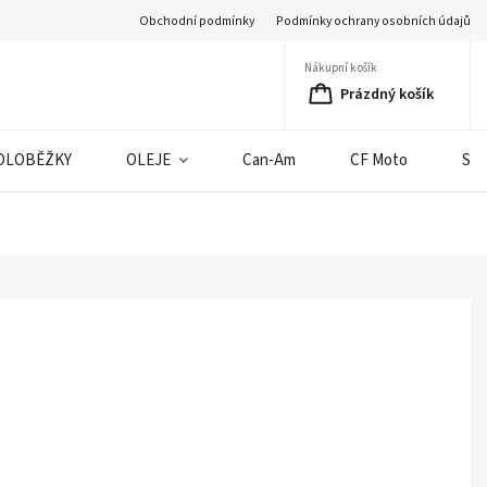
Obchodní podmínky
Podmínky ochrany osobních údajů
Nákupní košík
Prázdný košík
OLOBĚŽKY
OLEJE
Can-Am
CF Moto
SE