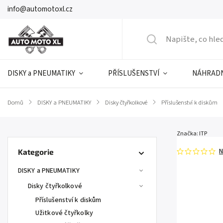
info@automotoxl.cz
DISKY a PNEUMATIKY
PŘÍSLUŠENSTVÍ
NÁHRADN
Domů
/
DISKY a PNEUMATIKY
/
Disky čtyřkolkové
/
Příslušenství k diskům
Značka:
ITP
N
Kategorie
DISKY a PNEUMATIKY
Disky čtyřkolkové
Příslušenství k diskům
Užitkové čtyřkolky