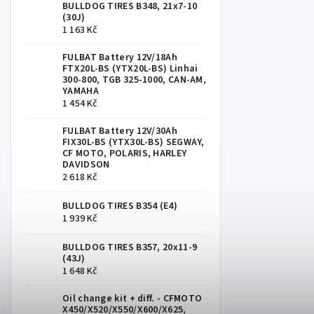
BULLDOG TIRES B348, 21x7-10
(30J)
1 163 Kč
FULBAT Battery 12V/18Ah
FTX20L-BS (YTX20L-BS) Linhai
300-800, TGB 325-1000, CAN-AM,
YAMAHA
1 454 Kč
FULBAT Battery 12V/30Ah
FIX30L-BS (YTX30L-BS) SEGWAY,
CF MOTO, POLARIS, HARLEY
DAVIDSON
2 618 Kč
BULLDOG TIRES B354 (E4)
1 939 Kč
BULLDOG TIRES B357, 20x11-9
(43J)
1 648 Kč
Oil change kit + diff. - CFMOTO
X450/X520/X550/X600/X625,