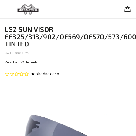
LS2 SUN VISOR
FF325/313/902/OF569/OF570/573/60
TINTED
Kód:
800012025
Značka:
LS2 Helmets
Neohodnoceno