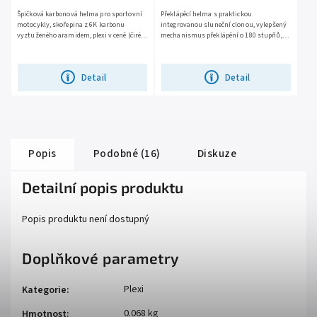
Špičková karbonová helma pro sportovní
Překlápěcí helma s praktickou
motocykly, skořepina z 6K karbonu
integrovanou sluneční clonou, vylepšený
vyztuženého aramidem, plexi v ceně (čiré),
mechanismus překlápění o 180 stupňů,
kovový aretační mechanismus plexi,
bezpečná KPA skořepina, snadno
rychlé vyjímání lícnic,...
vyjímatelné plexi s úpravou proti...
Detail
Detail
Popis
Podobné (16)
Diskuze
Detailní popis produktu
Popis produktu není dostupný
Doplňkové parametry
Plexi
Kategorie
:
0.068 kg
Hmotnost
: