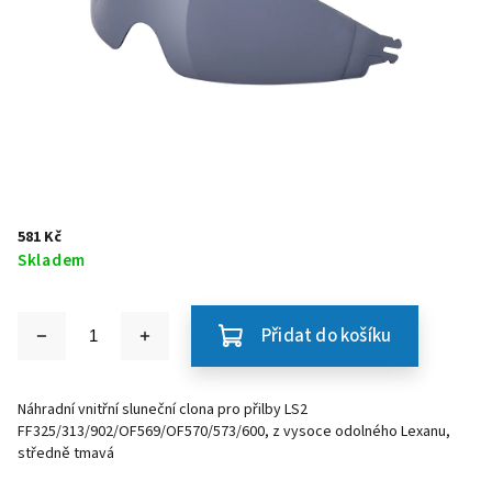
581 Kč
Skladem
Přidat do košíku
Náhradní vnitřní sluneční clona pro přilby LS2
FF325/313/902/OF569/OF570/573/600, z vysoce odolného Lexanu,
středně tmavá