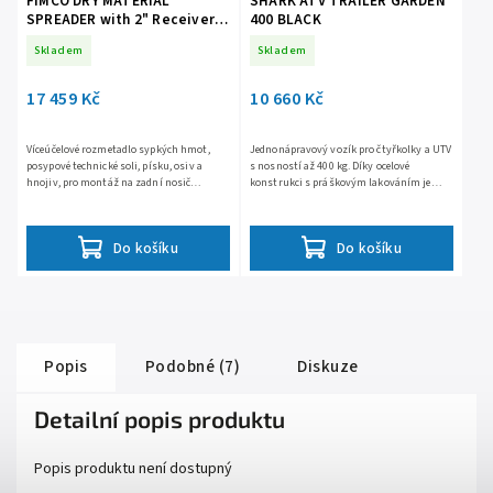
FIMCO DRY MATERIAL
SHARK ATV TRAILER GARDEN
SPREADER with 2" Receiver
400 BLACK
Mount
Skladem
Skladem
17 459 Kč
10 660 Kč
Víceúčelové rozmetadlo sypkých hmot,
Jednonápravový vozík pro čtyřkolky a UTV
posypové technické soli, písku, osiv a
s nosností až 400 kg. Díky ocelové
hnojiv, pro montáž na zadní nosič
konstrukci s práškovým lakováním je
čtyřkolky, 12V motor s plynule
odolný a spolehlivý. Snadné nakládání a
proměnnými otáčkami, šířka posypu...
vykládání zajišťuje...
Do košíku
Do košíku
Popis
Podobné (7)
Diskuze
Detailní popis produktu
Popis produktu není dostupný