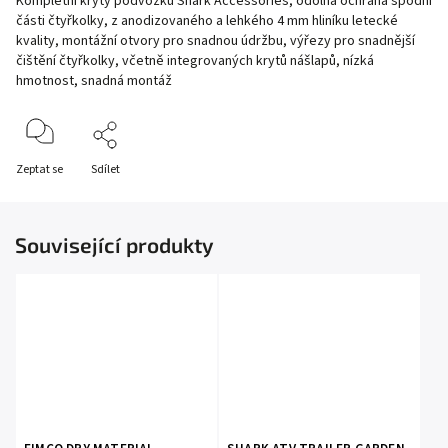
Kompletní kryty podvozku Shark Accessories, odolná ochrana spodní
části čtyřkolky, z anodizovaného a lehkého 4 mm hliníku letecké
kvality, montážní otvory pro snadnou údržbu, výřezy pro snadnější
čištění čtyřkolky, včetně integrovaných krytů nášlapů, nízká
hmotnost, snadná montáž
Zeptat se
Sdílet
Související produkty