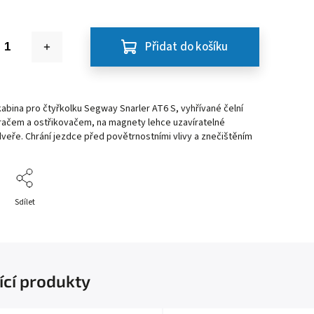
Přidat do košíku
abina pro čtyřkolku Segway Snarler AT6 S, vyhřívané čelní
ěračem a ostřikovačem, na magnety lehce uzavíratelné
veře. Chrání jezdce před povětrnostními vlivy a znečištěním
Sdílet
ící produkty