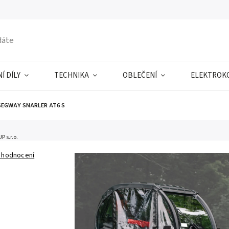
Í DÍLY
TECHNIKA
OBLEČENÍ
ELEKTROK
 SEGWAY SNARLER AT6 S
 s.r.o.
 hodnocení