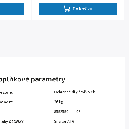
Do košíku
oplňkové parametry
Ochranné díly čtyřkolek
egorie
:
26 kg
otnost
:
8592590111102
N
:
Snarler AT6
plňky SEGWAY
: