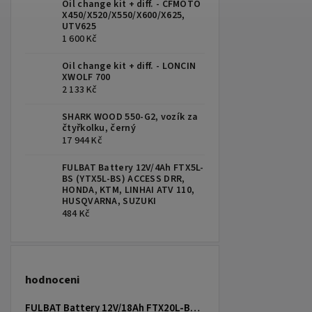
Oil change kit + diff. - CFMOTO
X450/X520/X550/X600/X625,
UTV625
1 600 Kč
Oil change kit + diff. - LONCIN
XWOLF 700
2 133 Kč
SHARK WOOD 550-G2, vozík za
čtyřkolku, černý
17 944 Kč
FULBAT Battery 12V/4Ah FTX5L-
BS (YTX5L-BS) ACCESS DRR,
HONDA, KTM, LINHAI ATV 110,
HUSQVARNA, SUZUKI
484 Kč
hodnoceni
FULBAT Battery 12V/18Ah FTX20L-BS (YTX20L-BS) Linhai 300-800, TGB 325-1000, CAN-AM, YAMAHA