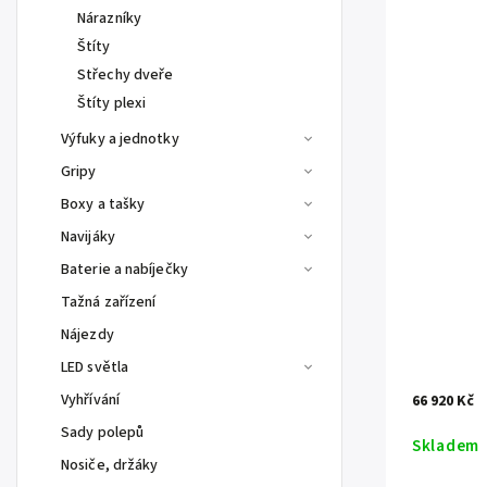
Nárazníky
Štíty
Střechy dveře
Štíty plexi
Výfuky a jednotky
Gripy
Boxy a tašky
Navijáky
Baterie a nabíječky
Tažná zařízení
Nájezdy
LED světla
Vyhřívání
66 920 Kč
Sady polepů
Skladem
Nosiče, držáky