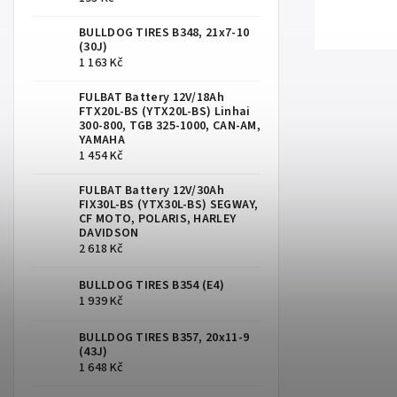
BULLDOG TIRES B348, 21x7-10
(30J)
1 163 Kč
FULBAT Battery 12V/18Ah
FTX20L-BS (YTX20L-BS) Linhai
300-800, TGB 325-1000, CAN-AM,
YAMAHA
1 454 Kč
FULBAT Battery 12V/30Ah
FIX30L-BS (YTX30L-BS) SEGWAY,
CF MOTO, POLARIS, HARLEY
DAVIDSON
2 618 Kč
BULLDOG TIRES B354 (E4)
1 939 Kč
BULLDOG TIRES B357, 20x11-9
(43J)
1 648 Kč