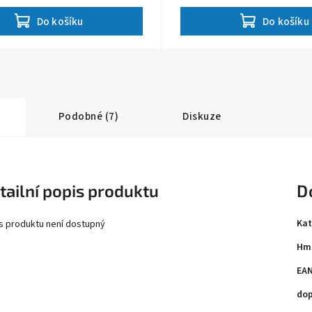
hmotnost pouze 58 kg, rozměry...
rozměry 175.5 x 101 x 45.5 cm,...
Do košíku
Do košíku
Podobné (7)
Diskuze
tailní popis produktu
D
Kat
s produktu není dostupný
Hm
EA
do