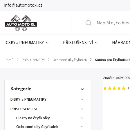
info@automotoxl.cz
DISKY a PNEUMATIKY
PŘÍSLUŠENSTVÍ
NÁHRADN
Domů
/
PŘÍSLUŠENSTVÍ
/
Ochranné díly čtyřkolek
/
Kabina pro čtyřkolku
Značka:
ASP GROUP
1
Kategorie
DISKY a PNEUMATIKY
PŘÍSLUŠENSTVÍ
Plasty na čtyřkolky
Ochranné díly čtyřkolek