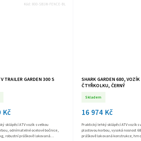
Kód:
800-SB1W-FENCE-BL
V TRAILER GARDEN 300 S
SHARK GARDEN 680, VOZÍK
ČTYŘKOLKU, ČERNÝ
Skladem
0 Kč
16 974 Kč
hký sklápěcí ATV vozík s velkou
Praktický lehký sklápěcí ATV vozík s
orbou, odnímatelné ocelové bočnice,
plastovou korbou, vysoká nosnost 68
kg, robustní práškově lakovaná
práškově lakovaná konstrukce, hmot