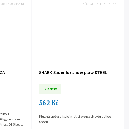
Kód:
800-SP2-BL
Kód:
314-SLIDER-STEEL
 ZA
SHARK Slider for snow plow STEEL
Skladem
562 Kč
 velkou
Kluzná opěra s jisticí maticí pro plechové radlice
0 kg, robustní
Shark
nost 54.5 kg,