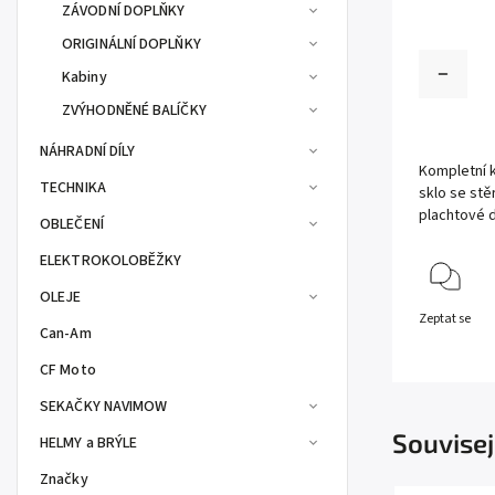
ZÁVODNÍ DOPLŇKY
ORIGINÁLNÍ DOPLŇKY
Kabiny
ZVÝHODNĚNÉ BALÍČKY
NÁHRADNÍ DÍLY
Kompletní k
TECHNIKA
sklo se st
plachtové d
OBLEČENÍ
ELEKTROKOLOBĚŽKY
OLEJE
Zeptat se
Can-Am
CF Moto
SEKAČKY NAVIMOW
Souvisej
HELMY a BRÝLE
Značky