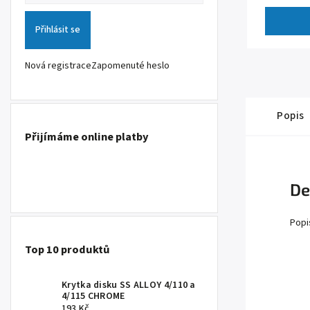
konstrukce, 
Přihlásit se
Nová registrace
Zapomenuté heslo
Popis
Přijímáme online platby
De
Popi
Top 10 produktů
Krytka disku SS ALLOY 4/110 a
4/115 CHROME
193 Kč