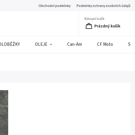
Obchodní podmínky
Podmínky ochrany osobních údajů
Nákupní košík
Prázdný košík
OLOBĚŽKY
OLEJE
Can-Am
CF Moto
SE