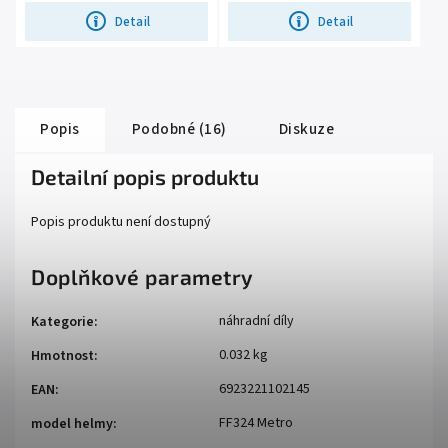
Detail
Detail
Popis
Podobné (16)
Diskuze
Detailní popis produktu
Popis produktu není dostupný
Doplňkové parametry
náhradní díly
Kategorie
:
0.032 kg
Hmotnost
:
6923221102145
EAN
:
FF324 Metro
model helmy
: