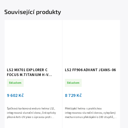
Související produkty
LS2 MX701 EXPLORER C
LS2 FF906 ADVANT JEANS-06
FOCUS M.TITANIUM H-V
YELLOW
Skladem
Skladem
9 602 Kč
8 729 Kč
Špičková karbonová enduro helma LS2,
Překlápěcí helma s praktickou
integrovaná sluneční clona, čiré opticky
integrovanou sluneční clonou, vylepšený
přesné Anti-UV plexi s úpravou proti
mechanismus překlápění o 180 stupňů,
poškrábání, účinné větrání, komfortní
bezpečná KPA skořepina, snadno
antibakteriální...
vyjímatelné plexi s úpravou proti...