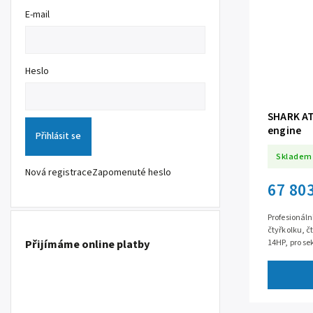
E-mail
Heslo
SHARK AT
engine
Přihlásit se
Skladem
Nová registrace
Zapomenuté heslo
67 80
Profesionáln
čtyřkolku, č
Přijímáme online platby
14HP, pro se
trávníků, na