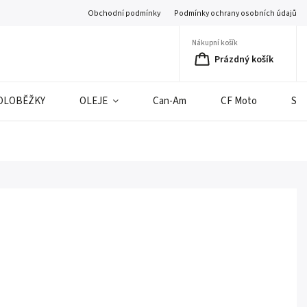
Obchodní podmínky
Podmínky ochrany osobních údajů
Nákupní košík
Prázdný košík
OLOBĚŽKY
OLEJE
Can-Am
CF Moto
SE