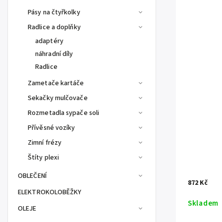
Pásy na čtyřkolky
Radlice a doplňky
adaptéry
náhradní díly
Radlice
Zametače kartáče
Sekačky mulčovače
Rozmetadla sypače soli
Přívěsné vozíky
Zimní frézy
Štíty plexi
OBLEČENÍ
872 Kč
ELEKTROKOLOBĚŽKY
Skladem
OLEJE