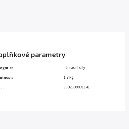
oplňkové parametry
náhradní díly
egorie
:
1.7 kg
otnost
:
8592590031141
N
: