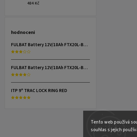
484 Kč
hodnoceni
FULBAT Battery 12V/18Ah FTX20L-BS (YTX20L-BS) Linhai 300-800, TGB 325-1000, CAN-AM, YAMAHA
FULBAT Battery 12V/18Ah FTX20L-BS (YTX20L-BS) Linhai 300-800, TGB 325-1000, CAN-AM, YAMAHA
ITP 9" TRAC LOCK RING RED
Tento web používá sou
souhlas s jejich použív