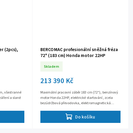
r (2pcs),
BERCOMAC profesionální sněžná fréza
72" (183 cm) Honda motor 22HP
Skladem
213 390 Kč
m, všestranné
Maximální pracovní záběr 183 cm (72"), benzínový
 záření a slané
motor Honda 22HP, elektrické startování, zcela
bezúdržbová převodovka, elektromagnetická
spojka, rychlá montáž na většinu UTV,...
Do košíku