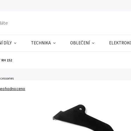
Í DÍLY
TECHNIKA
OBLEČENÍ
ELEKTROK
 RH 152
cessories
eohodnoceno