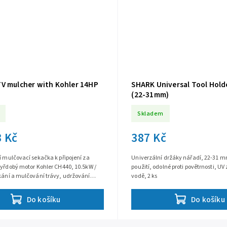
V mulcher with Kohler 14HP
SHARK Universal Tool Holde
(22-31mm)
Skladem
3 Kč
387 Kč
í mulčovací sekačka k připojení za
Univerzální držáky nářadí, 22-31 m
tyřdobý motor Kohler CH440, 10.5kW /
použití, odolné proti povětrnosti, UV
kání a mulčování trávy, udržování
vodě, 2 ks
stavitelná výška sečení...
Do košíku
Do košíku