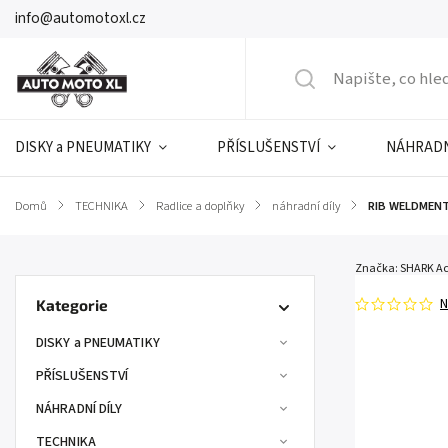
info@automotoxl.cz
DISKY a PNEUMATIKY
PŘÍSLUŠENSTVÍ
NÁHRADN
Domů
/
TECHNIKA
/
Radlice a doplňky
/
náhradní díly
/
RIB WELDMENT
Značka:
SHARK Ac
N
Kategorie
DISKY a PNEUMATIKY
PŘÍSLUŠENSTVÍ
NÁHRADNÍ DÍLY
TECHNIKA