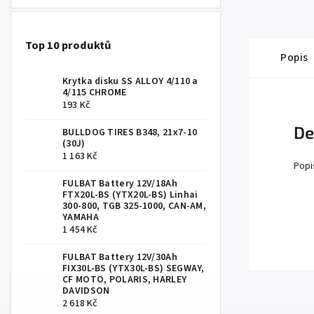
Top 10 produktů
Popis
Krytka disku SS ALLOY 4/110 a
4/115 CHROME
193 Kč
De
BULLDOG TIRES B348, 21x7-10
(30J)
1 163 Kč
Popi
FULBAT Battery 12V/18Ah
FTX20L-BS (YTX20L-BS) Linhai
300-800, TGB 325-1000, CAN-AM,
YAMAHA
1 454 Kč
FULBAT Battery 12V/30Ah
FIX30L-BS (YTX30L-BS) SEGWAY,
CF MOTO, POLARIS, HARLEY
DAVIDSON
2 618 Kč