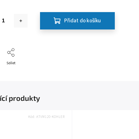
Přidat do košíku
Sdílet
ící produkty
Kód:
ATVM120-KOHLER