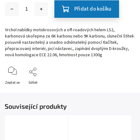
Přidat do košíku
Vrchol nabídky motokrosových a off-roadových helem LS2,
karbonová skořepina ze 6K karbonu nebo 9K karbonu, sluneční štítek
posuvně nastavitelný a snadno odnímatelný pomocí tlačítek,
přepracovaný interiér, picí nástavec, zapínání dvojitými D-kroužky,
nová homologace ECE 22.06, hmotnost pouze 1300g
Zeptat se
Sdílet
Související produkty