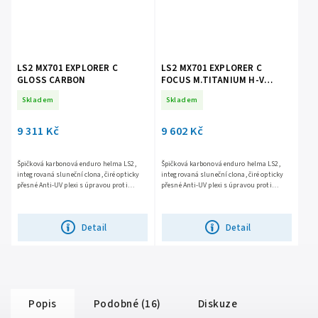
LS2 MX701 EXPLORER C
LS2 MX701 EXPLORER C
GLOSS CARBON
FOCUS M.TITANIUM H-V
YELLOW
Skladem
Skladem
9 311 Kč
9 602 Kč
Špičková karbonová enduro helma LS2,
Špičková karbonová enduro helma LS2,
integrovaná sluneční clona, čiré opticky
integrovaná sluneční clona, čiré opticky
přesné Anti-UV plexi s úpravou proti
přesné Anti-UV plexi s úpravou proti
poškrábání, účinné větrání, komfortní
poškrábání, účinné větrání, komfortní
antibakteriální...
antibakteriální...
Detail
Detail
Popis
Podobné (16)
Diskuze