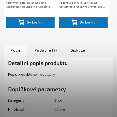
opravných knotů, protahovací jehla,
s nosností až 400 kg. Díky ocelové
začišťovací pilník, lepidlo, T-rukojeť pro
konstrukci s práškovým lakováním je
snadné používání
odolný a spolehlivý. Snadné nakládání a
vykládání zajišťuje...
Do košíku
Do košíku
Popis
Podobné (7)
Diskuze
Detailní popis produktu
Popis produktu není dostupný
Doplňkové parametry
Gripy
Kategorie
:
0.12 kg
Hmotnost
: