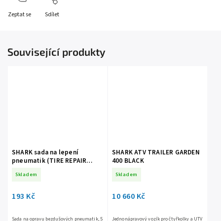
Zeptat se
Sdílet
Související produkty
SHARK sada na lepení
SHARK ATV TRAILER GARDEN
pneumatik (TIRE REPAIR
400 BLACK
PLUG KIT)
Skladem
Skladem
193 Kč
10 660 Kč
Sada na opravu bezdušových pneumatik, 5
Jednonápravový vozík pro čtyřkolky a UTV