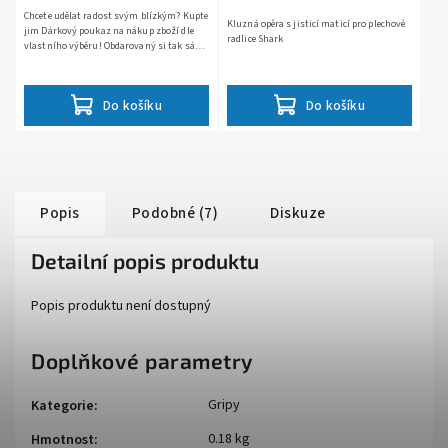
Chcete udělat radost svým blízkým? Kupte
Kluzná opěra s jisticí maticí pro plechové
jim Dárkový poukaz na nákup zboží dle
radlice Shark
vlastního výběru! Obdarovaný si tak sám
může vybrat to, co mu nejvíc udělá radost.
Poukaz lze...
Do košíku
Do košíku
Popis
Podobné (7)
Diskuze
Detailní popis produktu
Popis produktu není dostupný
Doplňkové parametry
Gripy
Kategorie
:
0.18 kg
Hmotnost
: