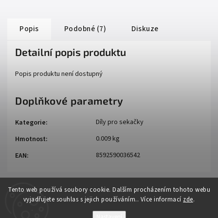
Popis
Podobné (7)
Diskuze
Detailní popis produktu
Popis produktu není dostupný
Doplňkové parametry
Díly pro sekačky
Kategorie
:
0.009 kg
Hmotnost
:
8592590036542
EAN
:
Tento web používá soubory cookie. Dalším procházením tohoto webu
vyjadřujete souhlas s jejich používáním.. Více informací
zde
.
Nastavení