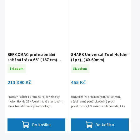
BERCOMAC profesionální
SHARK Universal Tool Holder
sněžná fréza 66" (167 cm)
(1pc), (40-60mm)
Honda motor 22HP
Skladem
Skladem
213 390 Kč
455 Kč
Pracovní záběr 167cm (66"), benzínový
Univerzální držák nářadí, 40-60 mm,
motor Honda 22HP, elektrické startování,
všestranné použití, odolný proti
zcela bezúdržbová převodovka,
povětrnosti, UV záření a slané vodě, 1 ks
elektromagnetická spojka, rychlá montáž
na většinu UTV za méně než 5...
Do košíku
Do košíku