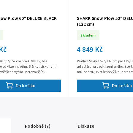
ow Plow 60" DELUXE BLACK
SHARK Snow Plow 52" DEL
(132 cm)
Skladem
 Kč
4 849 Kč
RK 60"/152 cm pro ATV/UTV, bez
Radlice SHARK 52"/132 cm pro ATV/U
o odklízení sněhu, štěrku, písku, uhlí,
adaptéru, pro odklízení sněhu, štěrku
zvětšená výška, nerezavějící
mulče atd., zvětšená výška, nerezav
á polyetylénová konstrukce,...
mrazuvzdorná polyetylénová konstr
Do košíku
Do košíku
Podobné (7)
Diskuze