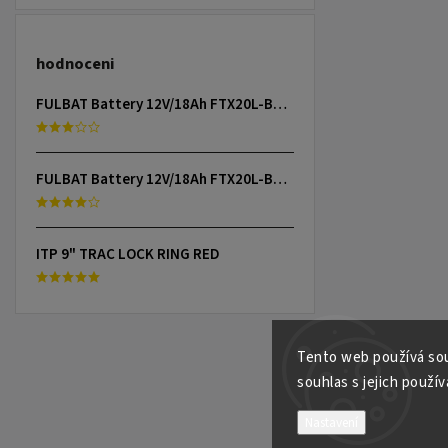
hodnoceni
FULBAT Battery 12V/18Ah FTX20L-BS (YTX20L-BS) Linhai 300-800, TGB 325-1000, CAN-AM, YAMAHA
FULBAT Battery 12V/18Ah FTX20L-BS (YTX20L-BS) Linhai 300-800, TGB 325-1000, CAN-AM, YAMAHA
ITP 9" TRAC LOCK RING RED
Tento web používá sou
souhlas s jejich použív
Nastavení