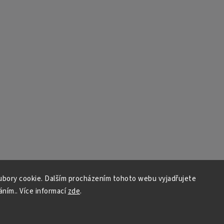
bory cookie. Dalším procházením tohoto webu vyjadřujete
áním.. Více informací
zde
.
Copyright 2026
Auto - moto
. Všechna práva vyhrazena.
Vytvořil
Shoptet
| Design
Shoptak.cz