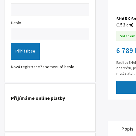
SHARK Sn
Heslo
(152 cm)
Skladem
6 789
Přihlásit se
Radlice SHA
Nová registrace
Zapomenuté heslo
adaptéru, pr
mulče atd., 
mrazuvzdorn
Přijímáme online platby
Popis