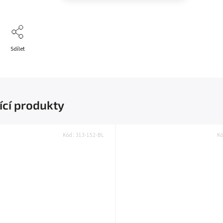
Sdílet
ící produkty
Kód:
313-152-BL
K