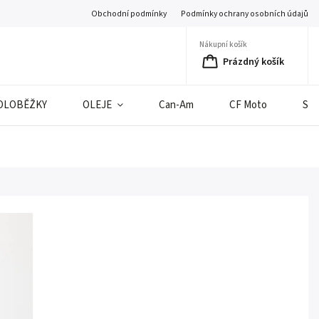
Obchodní podmínky
Podmínky ochrany osobních údajů
Nákupní košík
Prázdný košík
OLOBĚŽKY
OLEJE
Can-Am
CF Moto
SE