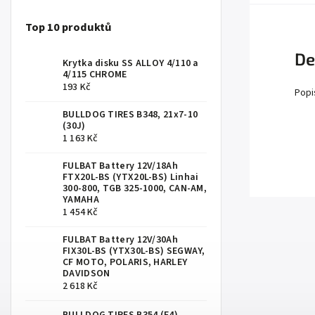
Top 10 produktů
De
Krytka disku SS ALLOY 4/110 a
4/115 CHROME
193 Kč
Popi
BULLDOG TIRES B348, 21x7-10
(30J)
1 163 Kč
FULBAT Battery 12V/18Ah
FTX20L-BS (YTX20L-BS) Linhai
300-800, TGB 325-1000, CAN-AM,
YAMAHA
1 454 Kč
FULBAT Battery 12V/30Ah
FIX30L-BS (YTX30L-BS) SEGWAY,
CF MOTO, POLARIS, HARLEY
DAVIDSON
2 618 Kč