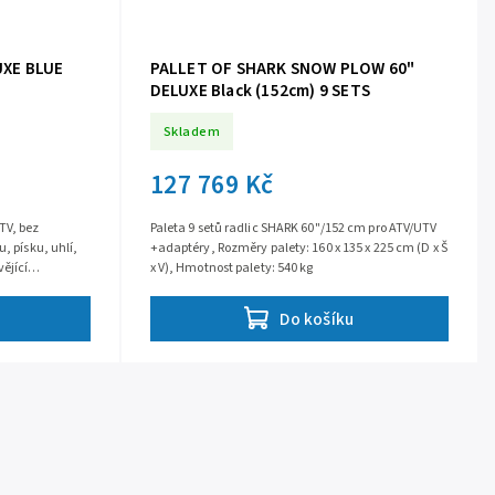
UXE BLUE
PALLET OF SHARK SNOW PLOW 60"
DELUXE Black (152cm) 9 SETS
Skladem
127 769 Kč
TV, bez
Paleta 9 setů radlic SHARK 60"/152 cm pro ATV/UTV
, písku, uhlí,
+adaptéry, Rozměry palety: 160 x 135 x 225 cm (D x Š
ějící
x V), Hmotnost palety: 540 kg
ukce,...
Do košíku