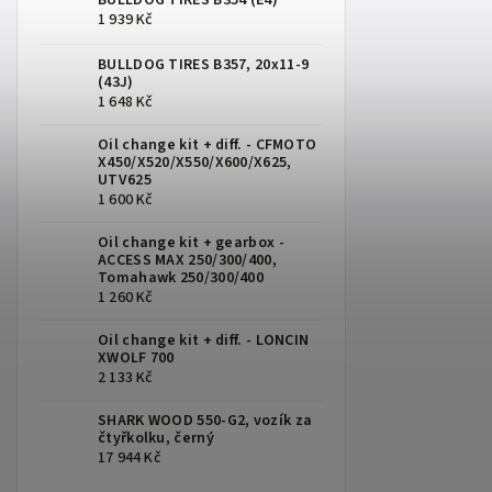
BULLDOG TIRES B354 (E4)
1 939 Kč
BULLDOG TIRES B357, 20x11-9
(43J)
1 648 Kč
Oil change kit + diff. - CFMOTO
X450/X520/X550/X600/X625,
UTV625
1 600 Kč
Oil change kit + gearbox -
ACCESS MAX 250/300/400,
Tomahawk 250/300/400
1 260 Kč
Oil change kit + diff. - LONCIN
XWOLF 700
2 133 Kč
SHARK WOOD 550-G2, vozík za
čtyřkolku, černý
17 944 Kč