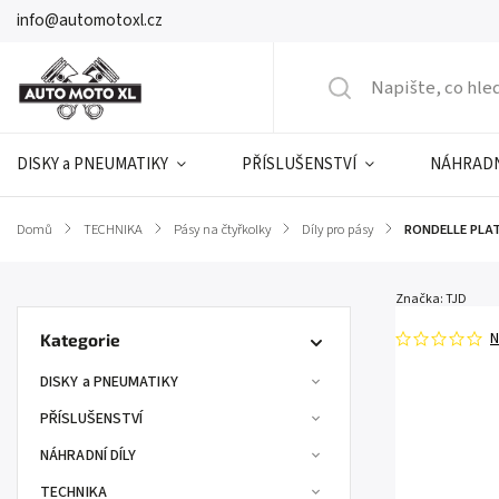
info@automotoxl.cz
DISKY a PNEUMATIKY
PŘÍSLUŠENSTVÍ
NÁHRADN
Domů
/
TECHNIKA
/
Pásy na čtyřkolky
/
Díly pro pásy
/
RONDELLE PLAT
Značka:
TJD
N
Kategorie
DISKY a PNEUMATIKY
PŘÍSLUŠENSTVÍ
NÁHRADNÍ DÍLY
TECHNIKA