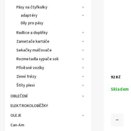
Pásy na čtyřkolky
adaptéry
Díly pro pásy
Radlice a doplňky
Zametače kartáče
Sekačky mulčovače
Rozmetadla sypače soli
Přívěsné vozíky
Zimní frézy
92 Kč
Štíty plexi
Skladem
OBLEČENÍ
ELEKTROKOLOBĚŽKY
OLEJE
Can-Am