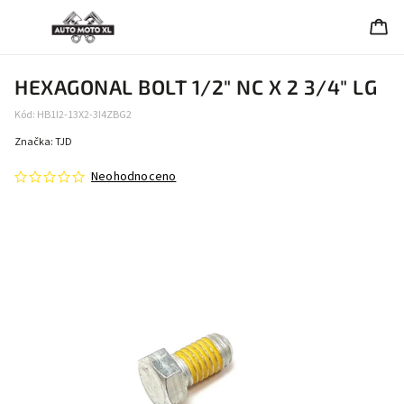
HEXAGONAL BOLT 1/2" NC X 2 3/4" LG
Kód:
HB1I2-13X2-3I4ZBG2
Značka:
TJD
Neohodnoceno