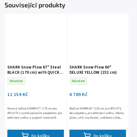
Související produkty
SHARK Snow Plow 67" Steel
SHARK Snow Plow 60"
BLACK (170 cm) with QUICK
DELUXE YELLOW (152 cm)
adapter
Skladem
Skladem
11 154 Kč
6 789 Kč
Kovová radlice SHARK 67"/170 cm pro
Radlice SHARK 60"/152 cm pro ATV/UTV,
ATV/UTV s rychloupínacím adaptérem pro
bez adaptéru, pro odklízení sněhu, štěrku,
odklízení sněhu a sypkých materiálů
písku, uhlí, mulče atd., zvětšená výška,
(štěrku, písku, uhlí, mulče atd.) kovová
nerezavějící mrazuvzdorná polyetylénová
odolná konstrukce
konstrukce,...
Do košíku
Do košíku