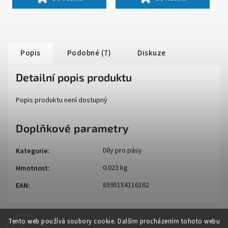
Popis
Podobné (7)
Diskuze
Detailní popis produktu
Popis produktu není dostupný
Doplňkové parametry
Díly pro pásy
Kategorie
:
0.023 kg
Hmotnost
:
8595154116162
EAN
:
Tento web používá soubory cookie. Dalším procházením tohoto webu