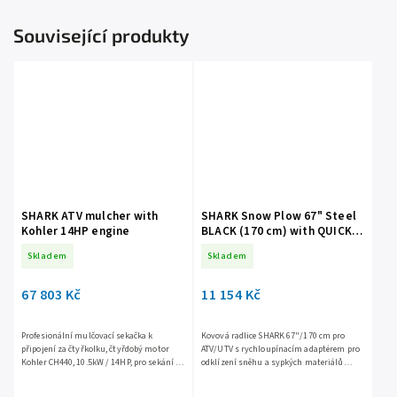
Související produkty
SHARK ATV mulcher with
SHARK Snow Plow 67" Steel
Kohler 14HP engine
BLACK (170 cm) with QUICK
adapter
Skladem
Skladem
67 803 Kč
11 154 Kč
Profesionální mulčovací sekačka k
Kovová radlice SHARK 67"/170 cm pro
připojení za čtyřkolku, čtyřdobý motor
ATV/UTV s rychloupínacím adaptérem pro
Kohler CH440, 10.5kW / 14HP, pro sekání a
odklízení sněhu a sypkých materiálů
mulčování trávy, udržování trávníků,
(štěrku, písku, uhlí, mulče atd.) kovová
nastavitelná výška sečení...
odolná konstrukce