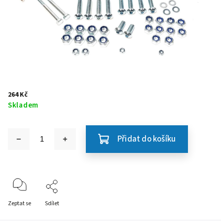
264 Kč
Skladem
Přidat do košíku
Zeptat se
Sdílet