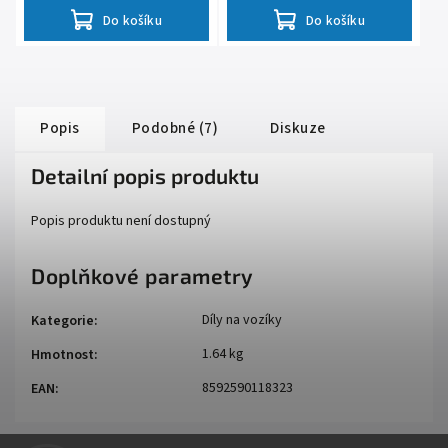
Do košíku
Do košíku
Popis
Podobné (7)
Diskuze
Detailní popis produktu
Popis produktu není dostupný
Doplňkové parametry
Díly na vozíky
Kategorie
:
1.64 kg
Hmotnost
:
8592590118323
EAN
: