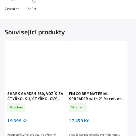
Zeptat se
Sdílet
Související produkty
SHARK GARDEN 680, VOZÍK ZA
FIMCO DRY MATERIAL
ČTYŘKOLKU, ČTYŘKOLOVÝ,
SPREADER with 2" Receiver
ČERNÝ
Mount
Skladem
Skladem
19 399 Kč
17 459 Kč
Robustní čtyřkolový vozík s výkyvně
Víceúčelové rozmetadlo sypkých hmot,