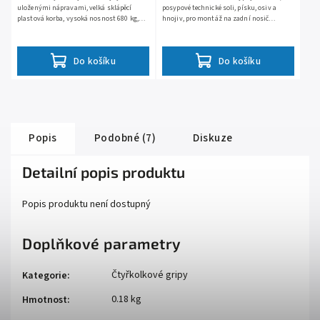
uloženými nápravami, velká sklápěcí
posypové technické soli, písku, osiv a
plastová korba, vysoká nosnost 680 kg,
hnojiv, pro montáž na zadní nosič
práškově lakovaná konstrukce, hmotnost
čtyřkolky, 12V motor s plynule
80 kg, široké nízkotlaké...
proměnnými otáčkami, šířka posypu...
Do košíku
Do košíku
Popis
Podobné (7)
Diskuze
Detailní popis produktu
Popis produktu není dostupný
Doplňkové parametry
Čtyřkolkové gripy
Kategorie
:
0.18 kg
Hmotnost
: