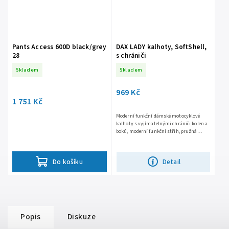
Pants Access 600D black/grey
DAX LADY kalhoty, SoftShell,
28
s chrániči
Skladem
Skladem
969 Kč
1 751 Kč
Moderní funkční dámské motocyklové
kalhoty s vyjímatelnými chrániči kolen a
boků, moderní funkční střih, pružná
softshellová konstrukce, vrchní materiál
MaxDura 600D, větrací...
Detail
Do košíku
Popis
Diskuze