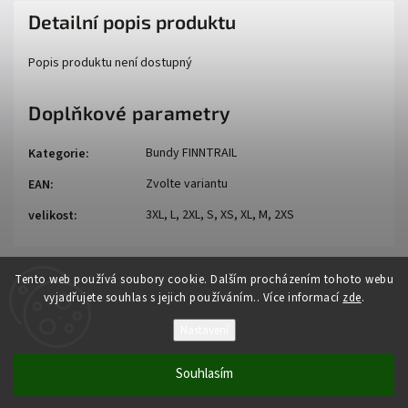
Detailní popis produktu
Popis produktu není dostupný
Doplňkové parametry
Bundy FINNTRAIL
Kategorie
:
Zvolte variantu
EAN
:
3XL, L, 2XL, S, XS, XL, M, 2XS
velikost
:
Tento web používá soubory cookie. Dalším procházením tohoto webu
vyjadřujete souhlas s jejich používáním.. Více informací
zde
.
Nastavení
Copyright 2026
Auto - moto
. Všechna práva vyhrazena.
Souhlasím
Vytvořil
Shoptet
| Design
Shoptak.cz