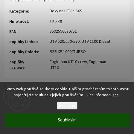
Boxy na UTV a SXS
Kategorie
:
10.5 kg
Hmotnost
:
8592590070751
EAN
:
UTV 520/550/570, UTV 1100 Diesel
doplňky Linhai
:
RZR XP 1000/TURBO
doplňky Polaris
:
Fugleman UT10 crew, Fugleman
doplňky
UT10
SEGWAY
:
Tento web používá soubory cookie. Dalším procházením tohoto webu
vyjadřujete souhlas s jejich používáním.. Více informací
zde
.
Nastavení
Copyright 2026
Auto - moto
. Všechna práva vyhrazena.
Souhlasím
Vytvořil
Shoptet
| Design
Shoptak.cz