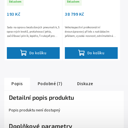
Skladem
Skladem
193 Kč
38 799 Kč
Sada na opravu bezdušových pneumatik, 5
Velkokapacitní profesionální
opravných knotů, protahovací jehla,
dvounápravový přívěs s nakládacím
začišťovací pilník, lepidlo, T-rukojeť pro
jeřábem, vysoká nosnost, odnímatelná
snadné používání
korba, odnímatelné zadní i přední čelo,
robustní pozinkovaná a práškově...
Do košíku
Do košíku
Popis
Podobné (7)
Diskuze
Detailní popis produktu
Popis produktu není dostupný
Doplňkové parametry