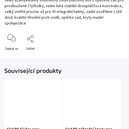
Velký uzamykatelný vodotěsný zadní plastový box s opěrkou zad pro
prodloužené čtyřkolky, velmi tuhá stabilní dvouplášťová konstrukce,
velký vnitřní prostor až pro tři integrální helmy, zadní osvětlení z LED
diod, kvalitní těsnění proti vodě, opěrka zad, kryty madel
spolujezdce
Zeptat se
Sdílet
Související produkty