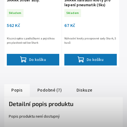
SHARK Slider assy.
SHARK náhradní knoty pro
lepení pneumatik (5ks)
Skladem
Skladem
562 Kč
67 Kč
Kluzná opěra s podložkami a pojistkou
Náhradní knoty pro opravné sady Shark, 5
pro plastové radlice Shark
kusů
Do košíku
Do košíku
Popis
Podobné (7)
Diskuze
Detailní popis produktu
Popis produktu není dostupný