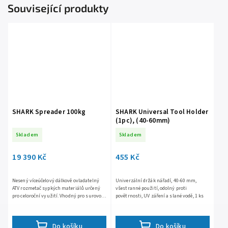
Související produkty
SHARK Spreader 100kg
SHARK Universal Tool Holder
(1pc), (40-60mm)
Skladem
Skladem
19 390 Kč
455 Kč
Nesený víceúčelový dálkově ovladatelný
Univerzální držák nářadí, 40-60 mm,
ATV rozmetač sypkých materiálů určený
všestranné použití, odolný proti
pro celoroční využití. Vhodný pro surovou
povětrnosti, UV záření a slané vodě, 1 ks
nebo hrubou sůl, granulovaná hnojiva a
posypový štěrk.
Do košíku
Do košíku